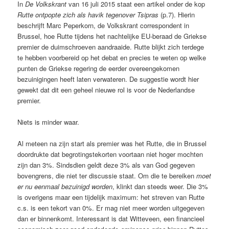
In
De Volkskrant
van 16 juli 2015 staat een artikel onder de kop
Rutte ontpopte zich als havik tegenover Tsipras
(p.7). Hierin
beschrijft Marc Peperkorn, de Volkskrant correspondent in
Brussel, hoe Rutte tijdens het nachtelijke EU-beraad de Griekse
premier de duimschroeven aandraaide. Rutte blijkt zich terdege
te hebben voorbereid op het debat en precies te weten op welke
punten de Griekse regering de eerder overeengekomen
bezuinigingen heeft laten verwateren. De suggestie wordt hier
gewekt dat dit een geheel nieuwe rol is voor de Nederlandse
premier.
Niets is minder waar.
Al meteen na zijn start als premier was het Rutte, die in Brussel
doordrukte dat begrotingstekorten voortaan niet hoger mochten
zijn dan 3%. Sindsdien geldt deze 3% als van God gegeven
bovengrens, die niet ter discussie staat. Om die te bereiken
moet
er nu eenmaal bezuinigd worden
, klinkt dan steeds weer. Die 3%
is overigens maar een tijdelijk maximum: het streven van Rutte
c.s. is een tekort van 0%. Er mag niet meer worden uitgegeven
dan er binnenkomt. Interessant is dat Witteveen, een financieel