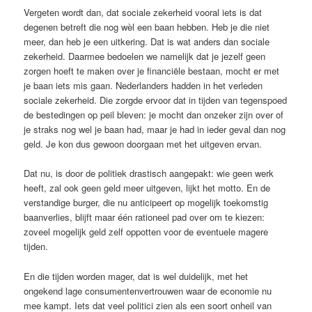
Vergeten wordt dan, dat sociale zekerheid vooral iets is dat
degenen betreft die nog wèl een baan hebben. Heb je die niet
meer, dan heb je een uitkering. Dat is wat anders dan sociale
zekerheid. Daarmee bedoelen we namelijk dat je jezelf geen
zorgen hoeft te maken over je financiële bestaan, mocht er met
je baan iets mis gaan. Nederlanders hadden in het verleden
sociale zekerheid. Die zorgde ervoor dat in tijden van tegenspoed
de bestedingen op peil bleven: je mocht dan onzeker zijn over of
je straks nog wel je baan had, maar je had in ieder geval dan nog
geld. Je kon dus gewoon doorgaan met het uitgeven ervan.
Dat nu, is door de politiek drastisch aangepakt: wie geen werk
heeft, zal ook geen geld meer uitgeven, lijkt het motto. En de
verstandige burger, die nu anticipeert op mogelijk toekomstig
baanverlies, blijft maar één rationeel pad over om te kiezen:
zoveel mogelijk geld zelf oppotten voor de eventuele magere
tijden.
En die tijden worden mager, dat is wel duidelijk, met het
ongekend lage consumentenvertrouwen waar de economie nu
mee kampt. Iets dat veel politici zien als een soort onheil van