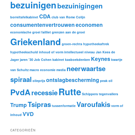
bezuinigen
bezuinigingen
CDA
borreltafelkabinet
club van Rome
Colijn
consumentenvertrouwen
economen
economische groei
failliet
grenzen aan de groei
Griekenland
groen-rechts
hypotheekaftrek
hypotheekschuld
inhoud of vorm
intellectueel niveau
Jan Kees de
Keynes
Jager
jaren '30
Job Cohen
kabinet
kasboekdenken
kwartje
neerwaartse
van Schultz
macro economie
media
spiraal
ontslagbescherming
olieprijs
peak oil
Rutte
PvdA
recessie
Schippers
tegenvallers
Tsipras
Varoufakis
Trump
tussenformatie
vorm of
VVD
inhoud
CATEGORIEËN