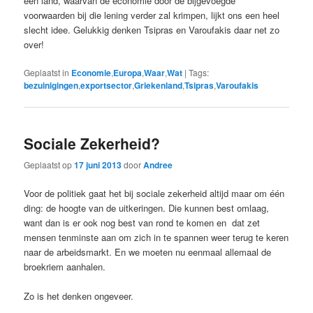
een land, waarvan de economie door de bijgevoegde
voorwaarden bij die lening verder zal krimpen, lijkt ons een heel
slecht idee. Gelukkig denken Tsipras en Varoufakis daar net zo
over!
Geplaatst in
Economie
,
Europa
,
Waar
,
Wat
|
Tags:
bezuinigingen
,
exportsector
,
Griekenland
,
Tsipras
,
Varoufakis
Sociale Zekerheid?
Geplaatst op
17 juni 2013
door
Andree
Voor de politiek gaat het bij sociale zekerheid altijd maar om één
ding: de hoogte van de uitkeringen. Die kunnen best omlaag,
want dan is er ook nog best van rond te komen en dat zet
mensen tenminste aan om zich in te spannen weer terug te keren
naar de arbeidsmarkt. En we moeten nu eenmaal allemaal de
broekriem aanhalen.
Zo is het denken ongeveer.