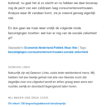
buitenaf: nu gaat het al zo slecht en nu hebben we daar bovenop
nog de pech van een zeldzaam laag consumentenvertrouwen.
Analyse waar dit vandaan komt, zie je vreemd genoeg eigenlijk
niet.
En dus gaan we maar weer vrolijk de volgende ronde
bezuinigingen inzetten: wat kan er nog van de sociale zekerheid
af?
Geplaatst in
Economie
,
Nederland
,
Politiek
,
Waar
,
Wat
|
Tags:
bezuinigingen
,
cocnsumentenvertrouwen
,
sociale zekerheid
GEWOON LINKS
Natuurlijk zijn wij Gewoon Links, zoals ieder weldenkend mens. Wij
hebben het een beetje gehad met alle neo-liberale onzin die
dagelijks over ons uitgestort wordt en willen graag weer eens een
nuchter, eerlijk en doordacht tegengeluid laten horen.
WIJ MAKEN ONS DRUK OVER:
3% tekort
130
begrotingsakkoord
benzineprijs