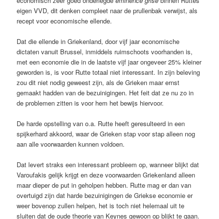
economisch zeer goed onderlegde
eminence grise
binnen Ruttes
eigen VVD, dit denken compleet naar de prullenbak verwijst, als
recept voor economische ellende.
Dat die ellende in Griekenland, door vijf jaar economische
dictaten vanuit Brussel, inmiddels ruimschoots voorhanden is,
met een economie die in de laatste vijf jaar ongeveer 25% kleiner
geworden is, is voor Rutte totaal niet interessant. In zijn beleving
zou dit niet nodig geweest zijn, als de Grieken maar ernst
gemaakt hadden van de bezuinigingen. Het feit dat ze nu zo in
de problemen zitten is voor hem het bewijs hiervoor.
De harde opstelling van o.a. Rutte heeft geresulteerd in een
spijkerhard akkoord, waar de Grieken stap voor stap alleen nog
aan alle voorwaarden kunnen voldoen.
Dat levert straks een interessant probleem op, wanneer blijkt dat
Varoufakis gelijk krijgt en deze voorwaarden Griekenland alleen
maar dieper de put in geholpen hebben. Rutte mag er dan van
overtuigd zijn dat harde bezuinigingen de Griekse economie er
weer bovenop zullen helpen, het is toch niet helemaal uit te
sluiten dat de oude theorie van Keynes gewoon op blijkt te gaan.