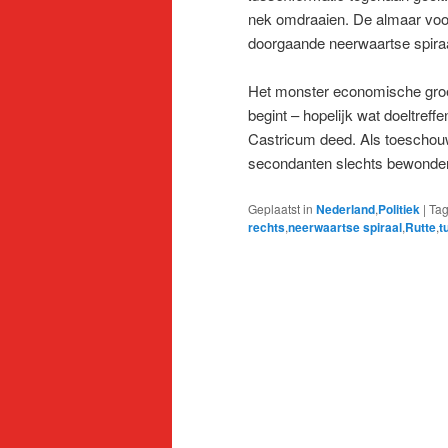
nek omdraaien. De almaar voo
doorgaande neerwaartse spiraa
Het monster economische groei 
begint – hopelijk wat doeltreff
Castricum deed. Als toeschou
secondanten slechts bewondere
Geplaatst in
Nederland
,
Politiek
|
Tag
rechts
,
neerwaartse spiraal
,
Rutte
,
t