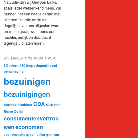
Natuurlijk zijn wij Gewoon Links,
zoals ieder weldenkend mens. Wij
hebben het een beetje gehad met
alle neo-liberale onzin die
dagelijks over ons uitgestort wordt
en willen graag weer eens een
nuchter, eerlijk en doordacht
tegengeluid laten horen.
WIJ MAKEN ONS DRUK OVER:
3% tekort
130
begrotingsakkoord
benzineprijs
bezuinigen
bezuinigingen
CDA
borreltafelkabinet
club van
Rome
Colijn
consumentenvertrou
wen
economen
economische groei
failliet
grenzen