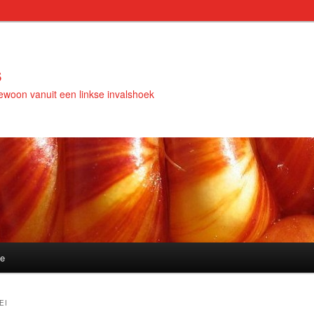
s
woon vanuit een linkse invalshoek
e
EI