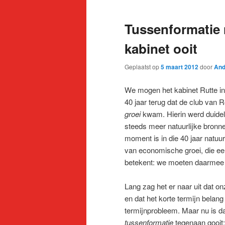
de
de
Tussenformatie 
primaire
secundaire
kabinet ooit
inhoud
inhoud
Geplaatst op
5 maart 2012
door
And
We mogen het kabinet Rutte ine
40 jaar terug dat de club van
groei
kwam. Hierin werd duidel
steeds meer natuurlijke bronnen
moment is in die 40 jaar natuu
van economische groei, die een
betekent: we moeten daarmee
Lang zag het er naar uit dat 
en dat het korte termijn belan
termijnprobleem. Maar nu is da
tussenformatie
tegenaan gooit