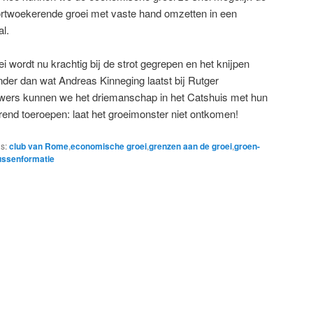
rtwoekerende groei met vaste hand omzetten in een
l.
wordt nu krachtig bij de strot gegrepen en het knijpen
ender dan wat Andreas Kinneging laatst bij Rutger
wers kunnen we het driemanschap in het Catshuis met hun
nd toeroepen: laat het groeimonster niet ontkomen!
s:
club van Rome
,
economische groei
,
grenzen aan de groei
,
groen-
ussenformatie