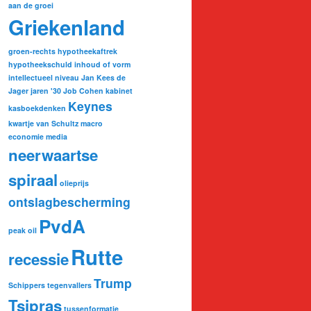
aan de groei
Griekenland
groen-rechts
hypotheekaftrek
hypotheekschuld
inhoud of vorm
intellectueel niveau
Jan Kees de
Jager
jaren '30
Job Cohen
kabinet
Keynes
kasboekdenken
kwartje van Schultz
macro
economie
media
neerwaartse
spiraal
olieprijs
ontslagbescherming
PvdA
peak oil
Rutte
recessie
Trump
Schippers
tegenvallers
Tsipras
tussenformatie