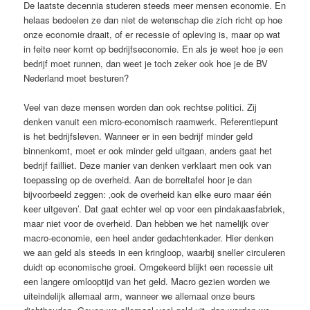
De laatste decennia studeren steeds meer mensen economie. En
helaas bedoelen ze dan niet de wetenschap die zich richt op hoe
onze economie draait, of er recessie of opleving is, maar op wat
in feite neer komt op bedrijfseconomie. En als je weet hoe je een
bedrijf moet runnen, dan weet je toch zeker ook hoe je de BV
Nederland moet besturen?
Veel van deze mensen worden dan ook rechtse politici. Zij
denken vanuit een micro-economisch raamwerk. Referentiepunt
is het bedrijfsleven. Wanneer er in een bedrijf minder geld
binnenkomt, moet er ook minder geld uitgaan, anders gaat het
bedrijf failliet. Deze manier van denken verklaart men ook van
toepassing op de overheid. Aan de borreltafel hoor je dan
bijvoorbeeld zeggen: ‚ook de overheid kan elke euro maar één
keer uitgeven’. Dat gaat echter wel op voor een pindakaasfabriek,
maar niet voor de overheid. Dan hebben we het namelijk over
macro-economie, een heel ander gedachtenkader. Hier denken
we aan geld als steeds in een kringloop, waarbij sneller circuleren
duidt op economische groei. Omgekeerd blijkt een recessie uit
een langere omlooptijd van het geld. Macro gezien worden we
uiteindelijk allemaal arm, wanneer we allemaal onze beurs