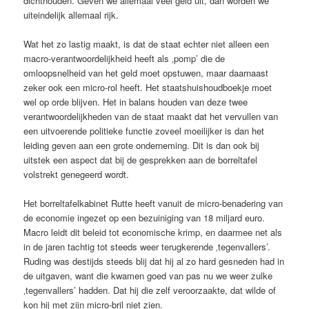
dichthouden. Geven we allemaal veel geld uit, dan worden we
uiteindelijk allemaal rijk.
Wat het zo lastig maakt, is dat de staat echter niet alleen een
macro-verantwoorde­lijk­heid heeft als ‚pomp’ die de
omloopsnelheid van het geld moet opstuwen, maar daarnaast
zeker ook een micro-rol heeft. Het staatshuishoudboekje moet
wel op orde blijven. Het in balans houden van deze twee
verantwoordelijkheden van de staat maakt dat het vervullen van
een uitvoerende politieke functie zoveel moeilijker is dan het
leiding geven aan een grote onderneming. Dit is dan ook bij
uitstek een aspect dat bij de gesprekken aan de borreltafel
volstrekt genegeerd wordt.
Het borreltafelkabinet Rutte heeft vanuit de micro-benadering van
de economie ingezet op een bezuiniging van 18 miljard euro.
Macro leidt dit beleid tot economische krimp, en daarmee net als
in de jaren tachtig tot steeds weer terugkerende ‚tegenvallers’.
Ruding was destijds steeds blij dat hij al zo hard gesneden had in
de uitgaven, want die kwamen goed van pas nu we weer zulke
‚tegenvallers’ hadden. Dat hij die zelf veroorzaakte, dat wilde of
kon hij met zijn micro-bril niet zien.