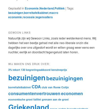
Geplaatst in
Economie
,
Nederland
,
Politiek
|
Tags:
bezuinigen
,
borreltafelkabinet
,
macro
economie
,
recessie
,
tegenvallers
GEWOON LINKS
Natuurlijk zijn wij Gewoon Links, zoals ieder weldenkend mens. Wij
hebben het een beetje gehad met alle neo-liberale onzin die
dagelijks over ons uitgestort wordt en willen graag weer eens een
nuchter, eerlijk en doordacht tegengeluid laten horen.
WIJ MAKEN ONS DRUK OVER:
3% tekort
130
begrotingsakkoord
benzineprijs
bezuinigen
bezuinigingen
CDA
borreltafelkabinet
club van Rome
Colijn
consumentenvertrouwen
economen
economische groei
failliet
grenzen aan de groei
Griekenland
groen-rechts
hypotheekaftrek