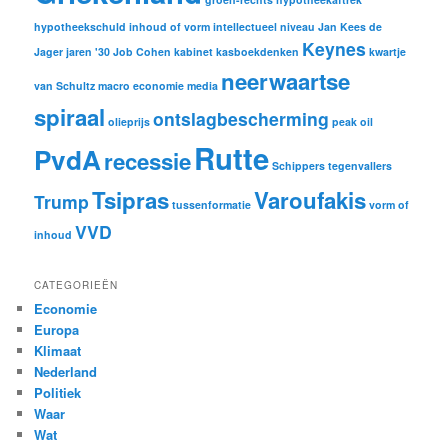
hypotheekschuld
inhoud of vorm
intellectueel niveau
Jan Kees de
Keynes
Jager
jaren '30
Job Cohen
kabinet
kasboekdenken
kwartje
neerwaartse
van Schultz
macro economie
media
spiraal
ontslagbescherming
olieprijs
peak oil
Rutte
PvdA
recessie
Schippers
tegenvallers
Tsipras
Varoufakis
Trump
tussenformatie
vorm of
VVD
inhoud
CATEGORIEËN
Economie
Europa
Klimaat
Nederland
Politiek
Waar
Wat