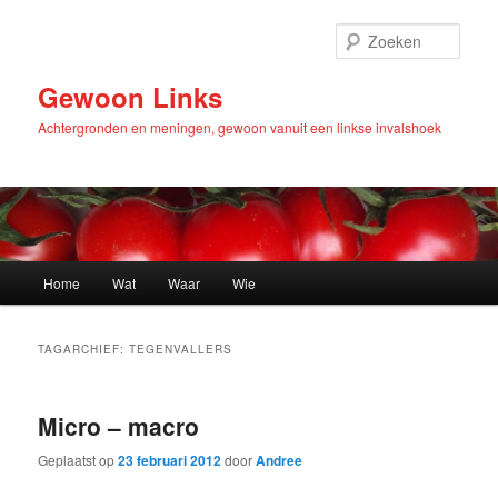
Zoek
Gewoon Links
Achtergronden en meningen, gewoon vanuit een linkse invalshoek
Hoofdmenu
Home
Wat
Waar
Wie
Spring
Spring
naar
naar
TAGARCHIEF:
TEGENVALLERS
de
de
Micro – macro
primaire
secundaire
Geplaatst op
23 februari 2012
door
Andree
inhoud
inhoud