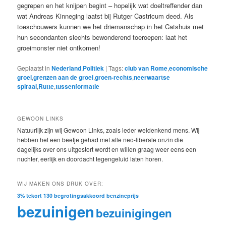
gegrepen en het knijpen begint – hopelijk wat doeltreffender dan
wat Andreas Kinneging laatst bij Rutger Castricum deed. Als
toeschouwers kunnen we het driemanschap in het Catshuis met
hun secondanten slechts bewonderend toeroepen: laat het
groeimonster niet ontkomen!
Geplaatst in
Nederland
,
Politiek
|
Tags:
club van Rome
,
economische
groei
,
grenzen aan de groei
,
groen-rechts
,
neerwaartse
spiraal
,
Rutte
,
tussenformatie
GEWOON LINKS
Natuurlijk zijn wij Gewoon Links, zoals ieder weldenkend mens. Wij
hebben het een beetje gehad met alle neo-liberale onzin die
dagelijks over ons uitgestort wordt en willen graag weer eens een
nuchter, eerlijk en doordacht tegengeluid laten horen.
WIJ MAKEN ONS DRUK OVER:
3% tekort
130
begrotingsakkoord
benzineprijs
bezuinigen
bezuinigingen