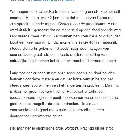
We mogen het kabinet Rutte ineens wel het groenste kabinet ooit
noemen! Het is al wel 40 jaar terug dat de club van Rome met
zijn spraakmakende rapport
Grenzen aan de groei
kwam. Hierin
werd duidelijk gemaakt dat de mensheid op een doodlopende weg
liep: steeds meer natuurlijke bronnen benutten die eindig zijn, dat
loopt een keer spaak. En dat moment is in die 40 jaar natuurlijk
steeds dichterbij gekomen. Steeds maar weer najagen van
economische groei, die een steeds snellere uitputting van
natuurlijke hulpbronnen betekent: we moeten daarmee stoppen.
Lang zag het er naar uit dat onze regeringen zich doof zouden
houden voor deze materie en dat het korte termijn belang het
steeds weer zou winnen van het lange termijnprobleem. Maar nu
is daar het groen-rechtse kabinet Rutte, dat er zelfs een
tussenformatie
tegenaan gooit: hoe kunnen we de economische
groei zo snel mogelijk de nek omdraaien. De almaar
voortwoekerende groei met vaste hand omzetten in een
doorgaande neerwaartse spiraal.
Het monster economische groei wordt nu krachtig bij de strot