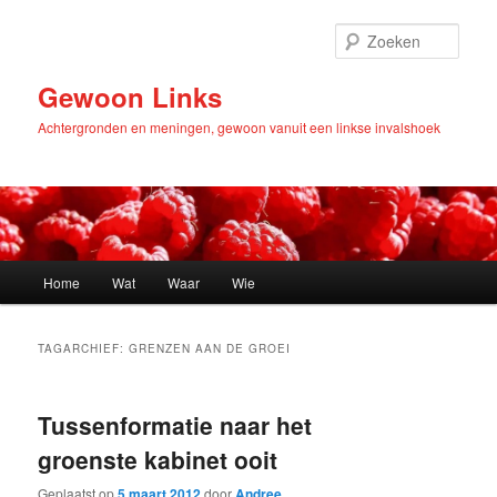
Zoek
Gewoon Links
Achtergronden en meningen, gewoon vanuit een linkse invalshoek
Hoofdmenu
Home
Wat
Waar
Wie
Spring
Spring
naar
naar
TAGARCHIEF:
GRENZEN AAN DE GROEI
de
de
Tussenformatie naar het
primaire
secundaire
groenste kabinet ooit
inhoud
inhoud
Geplaatst op
5 maart 2012
door
Andree