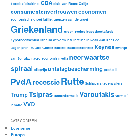
CDA
borreltafelkabinet
club van Rome
Colijn
consumentenvertrouwen
economen
economische groei
failliet
grenzen aan de groei
Griekenland
groen-rechts
hypotheekaftrek
hypotheekschuld
inhoud of vorm
intellectueel niveau
Jan Kees de
Keynes
Jager
jaren '30
Job Cohen
kabinet
kasboekdenken
kwartje
neerwaartse
van Schultz
macro economie
media
spiraal
ontslagbescherming
olieprijs
peak oil
Rutte
PvdA
recessie
Schippers
tegenvallers
Tsipras
Varoufakis
Trump
tussenformatie
vorm of
VVD
inhoud
CATEGORIEËN
Economie
Europa